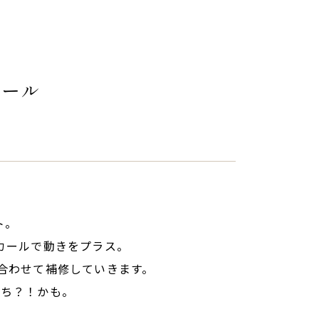
カール
ト。
カールで動きをプラス。
合わせて補修していきます。
持ち？！かも。